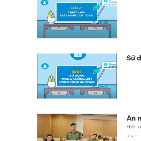
Sử 
An n
Hiện n
phạm v