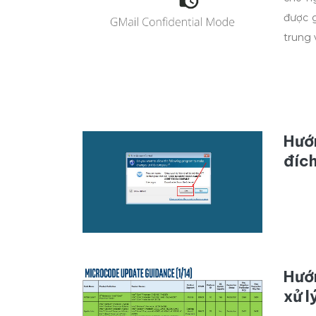
được g
trung 
Hướ
đíc
Hướ
xử 