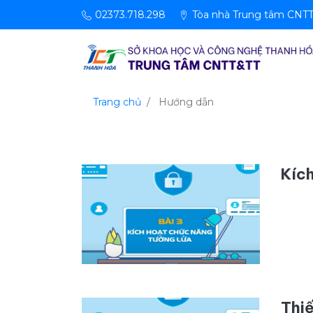
02373.718.298
Tòa nhà Trung tâm CNTT,
Trang chủ
Hướng dẫn
Kích
Thiế