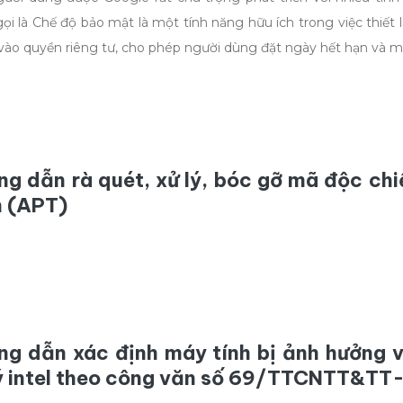
ọi là Chế độ bảo mật là một tính năng hữu ích trong việc thiết l
vào quyền riêng tư, cho phép người dùng đặt ngày hết hạn và m
ng dẫn rà quét, xử lý, bóc gỡ mã độc ch
h (APT)
ng dẫn xác định máy tính bị ảnh hưởng v
lý intel theo công văn số 69/TTCNTT&T