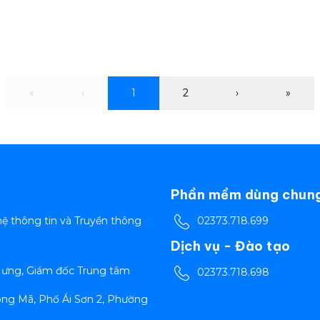
1
Phần mềm dùng chun
ệ thông tin và Truyền thông
02373.718.699
Dịch vụ - Đào tạo
 Hưng, Giám đốc Trung tâm
02373.718.698
ông Mã, Phố Ái Sơn 2, Phường