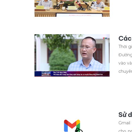
Cách
Thời g
Đường 
vào và
chuyên
Sử 
Gmail 
cho ng