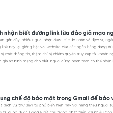
 nhận biết đường link lừa đảo giả mạo n
ian gần đây, nhiều người nhận được các tin nhắn về dịch vụ ng
link này lại giống hệt với website của các ngân hàng đang d
 bị mất thông tin, thậm chí bị chiếm quyền truy cập tài khoản n
 gia an ninh mạng cho biết, người dùng hoàn toàn có thể nhận bi
dụng chế độ bảo mật trong Gmail để bảo 
là dịch vụ thư điện tử phổ biến hiện nay với hàng triệu người 
ười dùng được Google rất chú trọng phát triển với nhiều tính