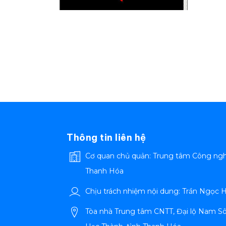
Thông tin liên hệ
Cơ quan chủ quản: Trung tâm Công ngh
Thanh Hóa
Chịu trách nhiệm nội dung: Trần Ngọc
Tòa nhà Trung tâm CNTT, Đại lộ Nam S