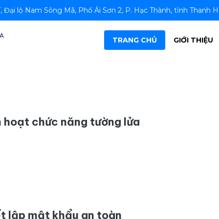
 Đại lộ Nam Sông Mã, Phố Ái Sơn 2, P. Hạc Thành, tỉnh Thanh 
TRANG CHỦ
GIỚI THIỆU
 hoạt chức năng tường lửa
t lập mật khẩu an toàn