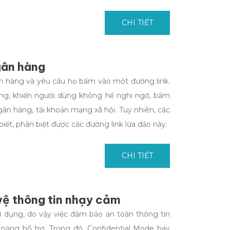
CHI TIẾT
gân hàng
ân hàng và yêu cầu họ bấm vào một đường link.
ùng, khiến người dùng không hề nghi ngờ, bấm
gân hàng, tài khoản mạng xã hội. Tuy nhiên, các
ết, phân biệt được các đường link lừa đảo này.
CHI TIẾT
vệ thông tin nhạy cảm
sử dụng, do vậy việc đảm bảo an toàn thông tin
 năng hỗ trợ. Trong đó, Confidential Mode hay