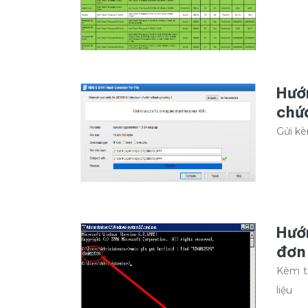
Hướ
chứ
Gửi kè
Hướ
đơn 
Kèm t
liệu